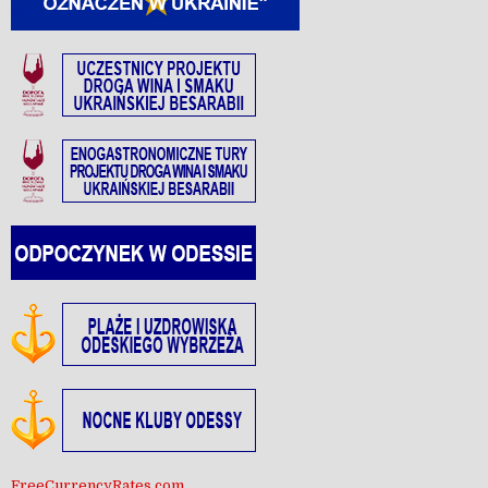
FreeCurrencyRates.com