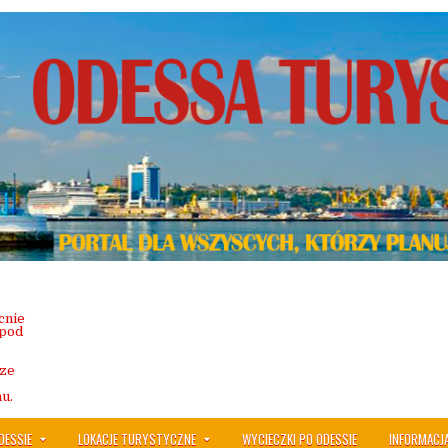
cnie
 pod
sze
u.
DESSIE
LOKACJE TURYSTYCZNE
WYCIECZKI PO ODESSIE
INFORMACJ