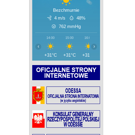
Bezchmurnie
4 m/s
48%
762
mmHg
14:00
15:00
16:00
17:00
18:00
‹
›
+31°C
+31°C
+31°C
+31°C
+31°C