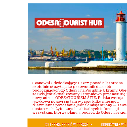
Skip
to
content
Szanowni Odwiedzający! Przez ponad 6 lat strona
rzetelnie służyła jako przewodnik dla osób
podróżujących do Odesy i na Południe Ukrainy. Obe
serwis jest aktualizowany i stopniowo przenosi się
nowy adres: ODESATOURISM.SITE. Polska wersja
językowa pojawi się tam w ciągu kilku miesięcy.
Niezmienna pozostanie jednak misja strony — zaw
dostarczać użytecznych i aktualnych informacji
wszystkim, którzy planują podróż do Odesy i region
CO TRZEBA ZROBIĆ W ODESSIE
ODPOCZYNEK W O