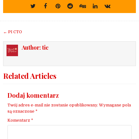
Nawigacja
← PI CTO
wpisu
Author:
tic
Related Articles
Dodaj komentarz
Twój adres e-mail nie zostanie opublikowany.
Wymagane pola
są oznaczone
*
Komentarz
*