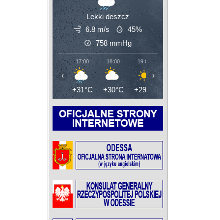
Lekki deszcz
6.8 m/s
45%
758
mmHg
17:00
18:00
19:00
20:00
21:00
‹
›
+31°C
+30°C
+29°C
+28°C
+28°C