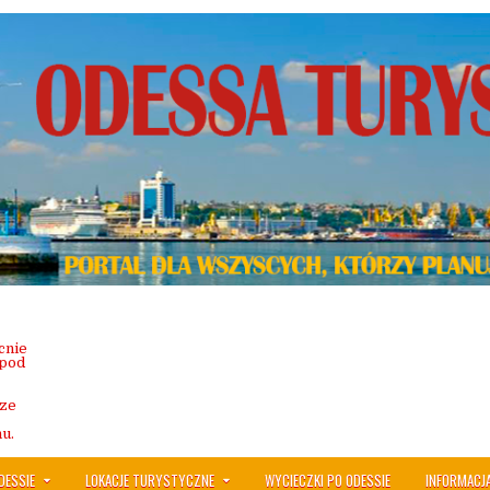
cnie
 pod
sze
u.
DESSIE
LOKACJE TURYSTYCZNE
WYCIECZKI PO ODESSIE
INFORMACJ