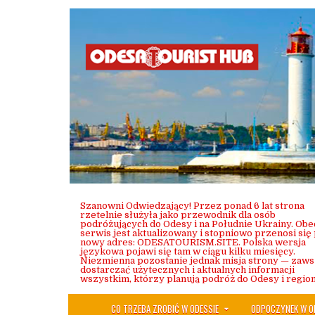
Skip
to
content
Szanowni Odwiedzający! Przez ponad 6 lat strona
rzetelnie służyła jako przewodnik dla osób
podróżujących do Odesy i na Południe Ukrainy. Obe
serwis jest aktualizowany i stopniowo przenosi się
nowy adres: ODESATOURISM.SITE. Polska wersja
językowa pojawi się tam w ciągu kilku miesięcy.
Niezmienna pozostanie jednak misja strony — zaw
dostarczać użytecznych i aktualnych informacji
wszystkim, którzy planują podróż do Odesy i region
CO TRZEBA ZROBIĆ W ODESSIE
ODPOCZYNEK W O