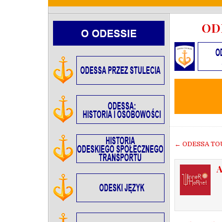
OD
Nawigac
← ODESSA TOU
wpisu
A