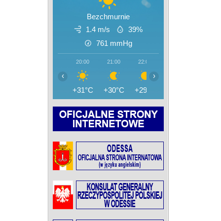
Bezchmurnie
1.4 m/s
39%
761
mmHg
20:00
21:00
22:00
23:00
00:00
‹
›
+31°C
+30°C
+29°C
+28°C
+27°C