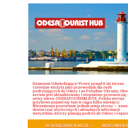
Skip
to
content
Szanowni Odwiedzający! Przez ponad 6 lat strona
rzetelnie służyła jako przewodnik dla osób
podróżujących do Odesy i na Południe Ukrainy. Obe
serwis jest aktualizowany i stopniowo przenosi się
nowy adres: ODESATOURISM.SITE. Polska wersja
językowa pojawi się tam w ciągu kilku miesięcy.
Niezmienna pozostanie jednak misja strony — zaw
dostarczać użytecznych i aktualnych informacji
wszystkim, którzy planują podróż do Odesy i region
CO TRZEBA ZROBIĆ W ODESSIE
ODPOCZYNEK W O