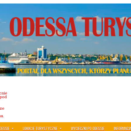
cnie
 pod
sze
u.
DESSIE
LOKACJE TURYSTYCZNE
WYCIECZKI PO ODESSIE
INFORMACJ