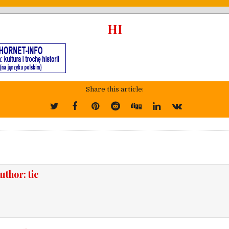
HI
Share this article:
ja
uthor:
tic