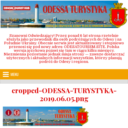
Skip
to
content
Szanowni Odwiedzający! Przez ponad 6 lat strona rzetelnie
służyła jako przewodnik dla osób podróżujących do Odesy i na
Południe Ukrainy. Obecnie serwis jest aktualizowany i stopniowo
przenosi się pod nowy adres: ODESATOURISM.SITE. Polska
wersja językowa pojawi się tam w ciągu kilku miesięcy.
Niezmienna pozostanie jednak misja strony — zawsze dostarczać
użytecznych i aktualnych informacji wszystkim, którzy planują
podróż do Odesy i regionu.
MENU
cropped-ODESSA-TURYSTYKA-
2019.06.05.png