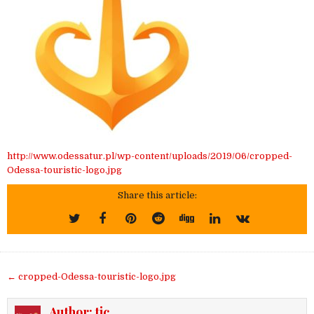
http://www.odessatur.pl/wp-content/uploads/2019/06/cropped-
Odessa-touristic-logo.jpg
Share this article:
Nawigacja
← cropped-Odessa-touristic-logo.jpg
wpisu
Author:
tic